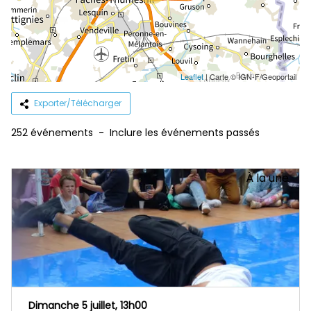
Leaflet
|
Carte © IGN-F/Geoportail
Exporter/Télécharger
252 événements
-
Inclure les événements passés
À la une
Dimanche 5 juillet, 13h00