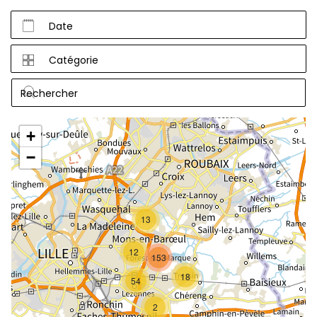
Date
Catégorie
+
−
13
12
153
18
54
2